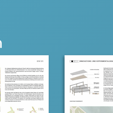
Der Brainergy Park 
Unternehmen, welche
diesen Zukunftsfrag
Brainergy-Hub besetz
Steuerungstelle das
n
findet sich zukünftig
gestalteten „Themen
Technologie“ welche
ausfüllt und damit 
charakterisiert.