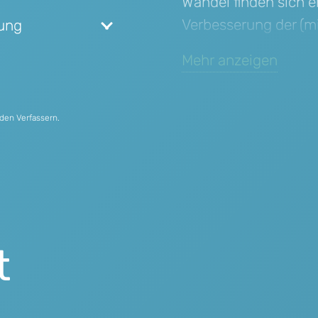
Wandel finden sich e
Verbesserung der (mi
ung
(mikro-)klimatische
Mehr anzeigen
ökologischen Landwi
Lebensmittelgewinnu
Bodenversiegelung, 
den Verfassern.
Wirtschaftskreisläuf
Green-Buildings, Sta
Entwicklung neuer un
umweltfreundlichen 
Antriebs- und Fortb
t
der Verbesserung de
effizienteren Rohstoff