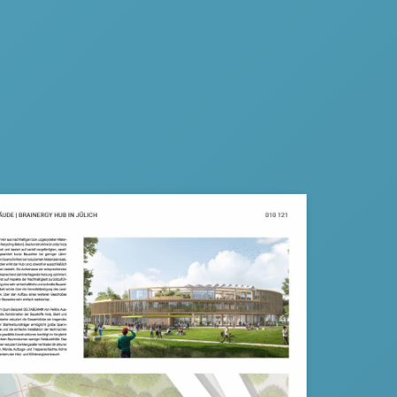
Jülich wiederum bündelt
 sich mit intelligenten Lösungen zu
en beschäftigen und der neue
t als seine zentrale Schalt- und
 Zentrum dieses Themenkreises. Er
 inmitten eines intensiv grün
parks der Energie, Ökologie und
r das gesamte Wettbewerbsareal
den gesamten Technologiepark