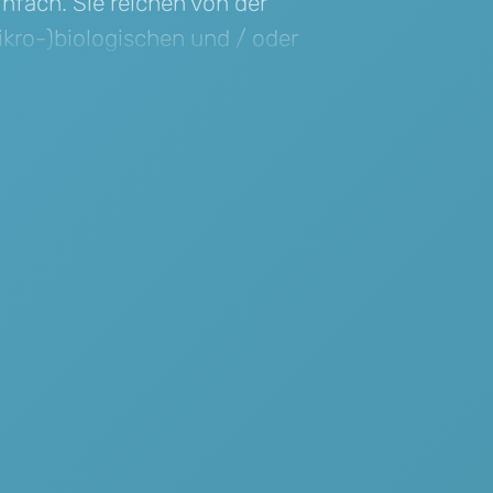
infach. Sie reichen von der
kro-)biologischen und / oder
n Rahmenbedingungen wie z.B. der
rtschaft und
ng, der Reduktion der
Förderung regionaler
e, streben nach CO2-Neutralität,
dtbegrünungen, etc., bis hin zur
d grüner Technologien wie z.B. zur
Energiegewinnung, zu alternativen
ewegungstechniken in der Mobilität,
r Re- und Upcyclingprozesse, der
- und Materialeffizienz, etc..